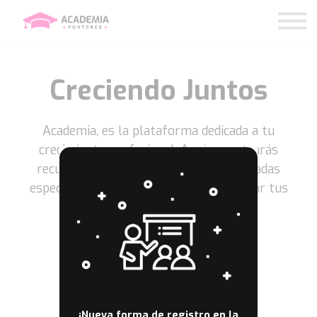
Nosotros
Contáctanos
Iniciar sesión
Creciendo Juntos
Academia, es la plataforma dedicada a tu
crecimiento profesional. Aquí encontrarás
recursos, cursos y herramientas diseñadas
específicamente para ayudarte a alcanzar tus
metas y potenciar tu negocio.
¡Nueva forma de registro en la