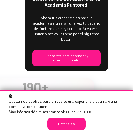
Academia Puntored!
Ahora tus credenciales para la
academia se crearán una vez tu usuario
de Puntored se haya creado.
Si ya eres
usuario activo, ingresa por el siguiente
botón.
¡Prepárate para aprender y
crecer con nosotros!
190+
Horas
Utilizamos cookies para ofrecerle una experiencia óptima y una
comunicación pertinente.
Más información
o
aceptar cookies individuales
.
¡Entendido!