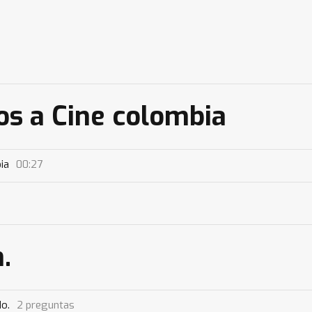
os a Cine colombia
ia
00:27
.
o.
2 preguntas