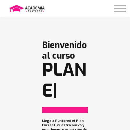
Nosotros
Contáctanos
Iniciar sesión
Bienvenido
al curso
PLAN
|
Llega a Puntored el Plan
Everest, nuestro nuevo y
emocionante programa de