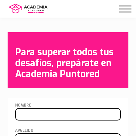
Nosotros
Autoafiliación
Iniciar sesión
Registrate
Para superar todos tus
desafíos, prepárate en
Academia Puntored
NOMBRE
APELLIDO